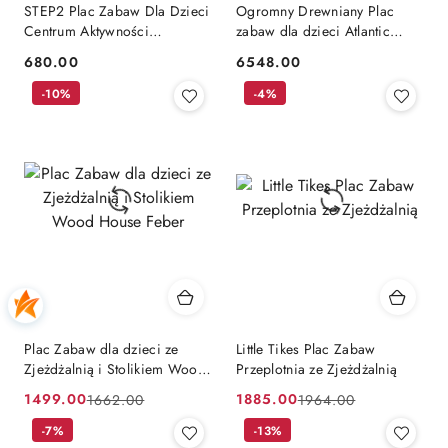
STEP2 Plac Zabaw Dla Dzieci
Ogromny Drewniany Plac
Centrum Aktywności
zabaw dla dzieci Atlantic
Zjeżdżalnia Koszykówka
Backyard Discovery
680.00
6548.00
Cena:
Cena:
Baseball
-10%
-4%
Plac Zabaw dla dzieci ze
Little Tikes Plac Zabaw
Zjeżdżalnią i Stolikiem Wood
Przeplotnia ze Zjeżdżalnią
House Feber
1499.00
1885.00
1662.00
1964.00
Cena
Cena
Cena
Cena
promocyjna:
przed
-7%
promocyjna:
przed
-13%