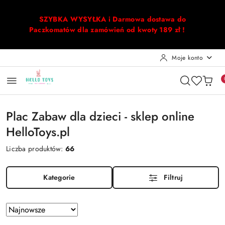
Przejdź do treści głównej
Przejdź do wyszukiwarki
Przejdź do moje konto
Przejdź do menu głównego
Przejdź do stopki
SZYBKA WYSYŁKA i Darmowa dostawa do
Paczkomatów dla zamówień od kwoty 189 zł !
Moje konto
Plac Zabaw dla dzieci - sklep online
HelloToys.pl
Liczba produktów:
66
Kategorie
Filtruj
Zastosowano
Sortuj
według
sortowanie: