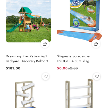
promocją:
Drewniany Plac Zabaw 6w1
Ślizgawka pojedyncza
Backyard Discovery Belmont
H2OGO! 4.88m ślizg
5181.00
50.00
62.00
Cena:
Cena
Cena
promocyjna:
przed
promocją: