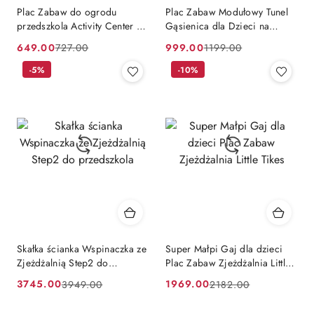
Plac Zabaw do ogrodu
Plac Zabaw Modułowy Tunel
przedszkola Activity Center ze
Gąsienica dla Dzieci na
Zjeżdżalnią i Ścianką Feber
podwórko/ do szkoły /
649.00
999.00
727.00
1199.00
Cena
Cena
Cena
Cena
przedszkola Feber
promocyjna:
przed
-5%
promocyjna:
przed
-10%
promocją:
promocją:
Skałka ścianka Wspinaczka ze
Super Małpi Gaj dla dzieci
Zjeżdżalnią Step2 do
Plac Zabaw Zjeżdżalnia Little
przedszkola
Tikes
3745.00
1969.00
3949.00
2182.00
Cena
Cena
Cena
Cena
promocyjna:
przed
promocyjna:
przed