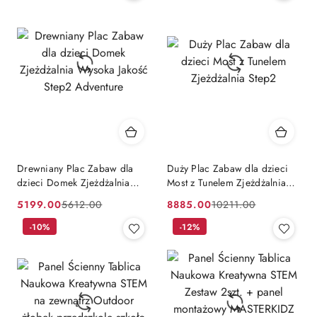
promocją:
promocją:
Drewniany Plac Zabaw dla
Duży Plac Zabaw dla dzieci
dzieci Domek Zjeżdżalnia
Most z Tunelem Zjeżdżalnia
Wysoka Jakość Step2
Step2
5199.00
8885.00
5612.00
10211.00
Cena
Cena
Cena
Cena
Adventure
promocyjna:
przed
-10%
promocyjna:
przed
-12%
promocją:
promocją: