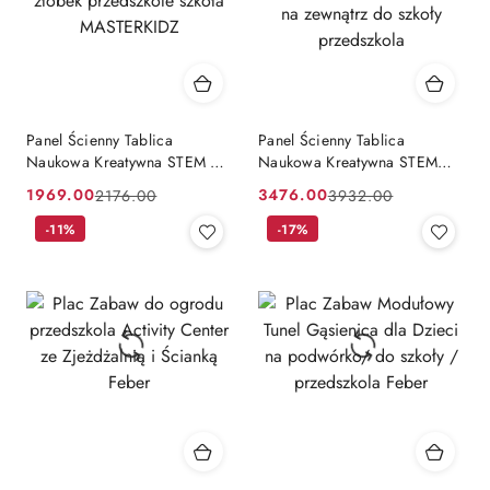
Panel Ścienny Tablica
Panel Ścienny Tablica
Naukowa Kreatywna STEM na
Naukowa Kreatywna STEM
zewnątrz Outdoor żłobek
Zestaw 2szt. + panel
1969.00
3476.00
2176.00
3932.00
Cena
Cena
Cena
Cena
przedszkole szkoła
montażowy MASTERKIDZ na
MASTERKIDZ
zewnątrz do szkoły
promocyjna:
przed
-11%
promocyjna:
przed
-17%
przedszkola
promocją:
promocją: