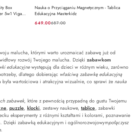
DO KOSZYKA
ity Box
Nauka o Przyciąganiu Magnetycznym - Tablica
er 5w1 Viga
Edukacyjna Masterkidz
649.00
687.00
Cena
Cena
promocyjna:
przed
promocją:
zwoju malucha, którymi warto urozmaicać zabawę już od
widłowy rozwój Twojego malucha. Dzięki
zabawkom
ki edukacyjne
występują dla dzieci w różnym wieku, zarówno
potrzeby, dlatego dobierając
właściwą zabawkę edukacyjną
była wartościowa i atrakcyjna wizualnie, co sprawi że
nauka
ych zabawek
, które z pewnością przypadną do gustu Twojemu
zne
,
puzzle
,
klocki
, zestawy naukowe,
tablice
, zabawki
iecku eksperymenty z różnymi kształtami i kolorami, poznawanie
ślin. Dzięki zabawką edukacyjnym i ogólnorozwojowym
połączysz
e.