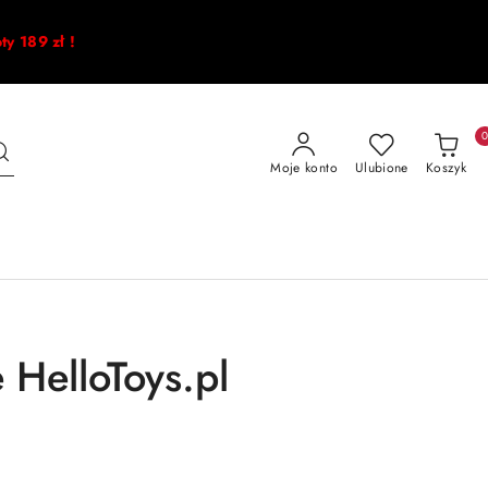
oty 189 zł !
Moje konto
Ulubione
Koszyk
 HelloToys.pl