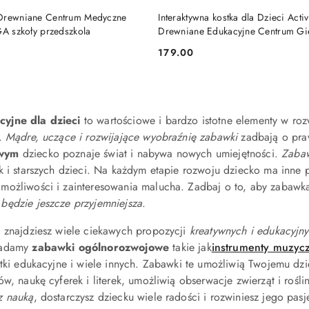
DO KOSZYKA
DO KOSZYKA
 Drewniane Centrum Medyczne
Interaktywna kostka dla Dzieci Activ
GA szkoły przedszkola
Drewniane Edukacyjne Centrum Gi
Toys
179.00
Cena:
yjne dla dzieci
to wartościowe i bardzo istotne elementy w ro
t.
Mądre, uczące i rozwijające wyobraźnię zabawki
zadbają o pra
owym
dziecko poznaje świat i nabywa nowych umiejętności.
Zabaw
k i starszych dzieci. Na każdym etapie rozwoju dziecko ma inne 
ożliwości i zainteresowania malucha. Zadbaj o to, aby zabawka 
będzie jeszcze przyjemniejsza
.
 znajdziesz wiele ciekawych propozycji
kreatywnych i edukacyjn
iadamy
zabawki ogólnorozwojowe
takie jak
instrumenty muzyc
stki edukacyjne i wiele innych. Zabawki te umożliwią Twojemu dz
ów, naukę cyferek i literek, umożliwią obserwacje zwierząt i ro
z nauką
, dostarczysz dziecku wiele radości i rozwiniesz jego pasj