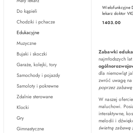
Mały lekarz
Wielofunkcyjne
Do kąpieli
lekarz doktor VI
Chodziki i pchacze
1403.00
Cena:
Edukacyjne
Muzyczne
Zabawki edukac
Bujaki i skoczki
najmłodszych la
Garaże, kolejki, tory
ogólnorozwoj
dla niemowląt ja
Samochody i pojazdy
zwróć uwagę na m
Samoloty i pokrewne
poprzez zabawę 
Zdalnie sterowane
W naszej ofercie
maluchowi. Pos
Klocki
interaktywne, ko
Gry
melodii i dźwięk
świetną zabawę 
Gimnastyczne