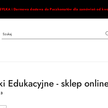
ŁKA i Darmowa dostawa do Paczkomatów dla zamówień od kw
i Edukacyjne - sklep online
:
3