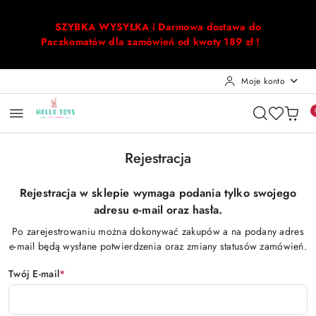
Przejdź do treści głównej
Przejdź do wyszukiwarki
Przejdź do moje konto
Przejdź do menu głównego
Przejdź do stopki
SZYBKA WYSYŁKA i Darmowa dostawa do
Paczkomatów dla zamówień od kwoty 189 zł !
Moje konto
Rejestracja
Rejestracja w sklepie wymaga podania tylko swojego
adresu e-mail oraz hasła.
Po zarejestrowaniu można dokonywać zakupów a na podany adres
e-mail będą wysłane potwierdzenia oraz zmiany statusów zamówień.
Twój E-mail
*