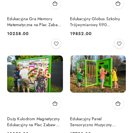
Edukacyjna Gra Memory
Edukacyjny Globus Szkolny
Matematyczna na Plac Zabaw
Trójwymiarowy fi90
Nauka i Zabawa
Sensoryczne place zabaw |
10258.00
19852.00
Cena:
Cena:
Placówki Edukacyjne Nauka i
zabawa
Duży Kulodrom Magnetyczny
Edukacyjny Panel
Edukacyjny na Plac Zabaw
Sensoryczno Muzyczny
Dwustronny dla dzieci |
Ścieżka sensoryczna na Plac