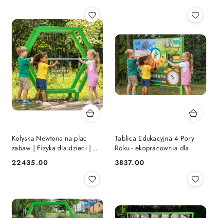
Kołyska Newtona na plac
Tablica Edukacyjna 4 Pory
zabaw | Fizyka dla dzieci |
Roku - ekopracownia dla
Wyposażenie edukacyjne |
dzieci na podwórko | Nauka i
22435.00
3837.00
Cena:
Cena:
Nauka i Zabawa
Zabawa