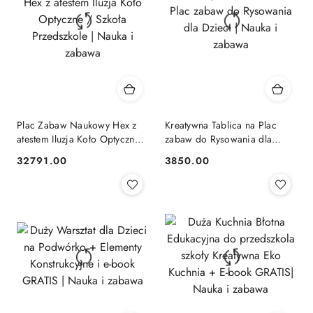
Plac Zabaw Naukowy Hex z
Kreatywna Tablica na Plac
atestem Iluzja Koło Optyczne /
zabaw do Rysowania dla
Szkoła Przedszkole | Nauka i
Dzieci | Nauka i zabawa
32791.00
3850.00
Cena:
Cena:
zabawa