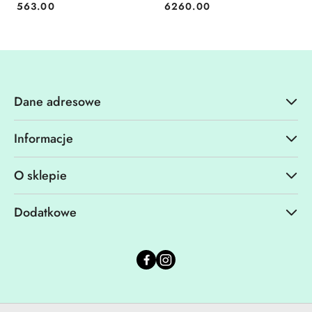
563.00
6260.00
Cena:
Cena:
zabawa
akcesoria i E-book Gratis |
Nauka i zabawa
Dane adresowe
Informacje
O sklepie
Dodatkowe