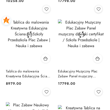
10258.00
17798.00
Cena:
Cena:
Placówki Edukacyjne | Nauka
Zabaw do Szkoły Przedszkola
i zabawa
| Nauka i zabawa
Tablica do malowania
Edukacyjny Muzyczny Plac
Kreatywna Edukacyjna Ściana
Zabaw Panel muzyczny
do Szkoły Przedszkola Plac
dźwięki certyfikat / Szkoła
8979.00
17798.00
Cena:
Cena:
Zabaw | Nauka i zabawa
Przedszkole | Nauka i zabawa