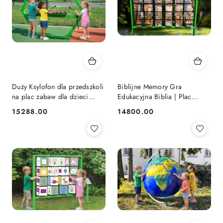
Duży Ksylofon dla przedszkoli
Biblijne Memory Gra
na plac zabaw dla dzieci
Edukacyjna Biblia | Plac
Instrument muzyczny outdoor |
Zabaw | Przedszkole | Szkoła
15288.00
14800.00
Cena:
Cena:
Nauka i Zabawa
| Kościół | Nauka i zabawa