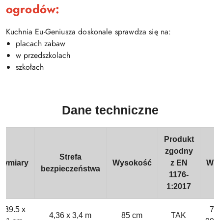
ogrodów:
Kuchnia Eu-Geniusza doskonale sprawdza się na:
placach zabaw
w przedszkolach
szkołach
Dane techniczne
Produkt
zgodny
Strefa
Wymiary
Wysokość
z EN
Wie
bezpieczeństwa
1176-
1:2017
139.5 x
7 
4,36 x 3,4 m
85 cm
TAK