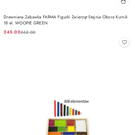
Drewniana Zabawka FARMA Figurki Zwierząt Stajnia Obora Kurnik
18 el. WOOPIE GREEN
245.00
262.00
Cena
Cena
promocyjna:
przed
promocją: