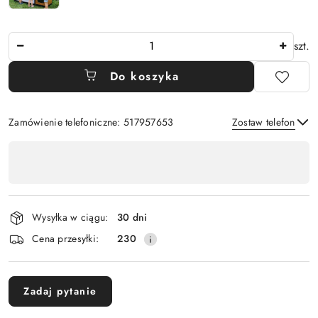
Ilość
szt.
Do koszyka
Zamówienie telefoniczne: 517957653
Zostaw telefon
Dostępność
,
Wyślij
płatność
i
Wysyłka w ciągu:
30 dni
dostawa
Cena przesyłki:
230
Zadaj pytanie