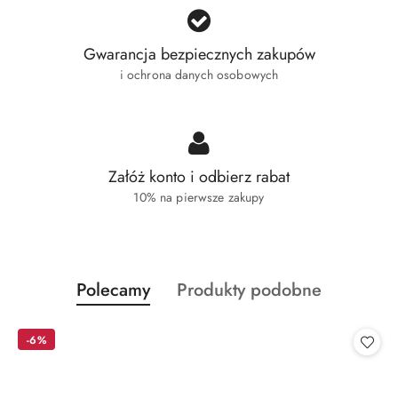
Gwarancja bezpiecznych zakupów
i ochrona danych osobowych
Załóż konto i odbierz rabat
10% na pierwsze zakupy
Produkty
Produkty
Polecamy
Produkty podobne
Pomiń karuzelę produktów
o
o
statusie:
statusie:
-6%