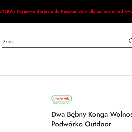
ŁKA i Darmowa dostawa do Paczkomatów dla zamówień od kw
NAZWA
PRODUCENTA:
MASTERKIDZ
Dwa Bębny Konga Wolnost
Podwórko Outdoor