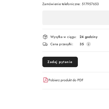
Zamówienie telefoniczne: 517957653
Dostępność
,
płatność
i
Wysyłka w ciągu:
24 godziny
dostawa
Cena przesyłki:
35
Zadaj pytanie
Pobierz produkt do PDF