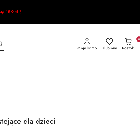
oty 189 zł !
Moje konto
Ulubione
Koszyk
ojące dla dzieci