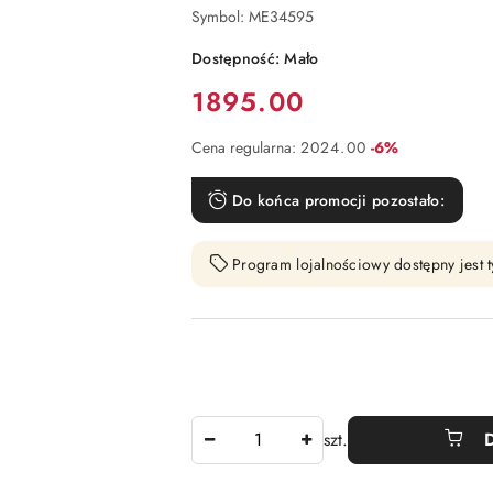
Symbol:
ME34595
Dostępność:
Mało
Cena:
1895.00
Rabat:
Cena regularna:
2024.00
-6%
Do końca promocji pozostało:
Program lojalnościowy dostępny jest t
Ilość
szt.