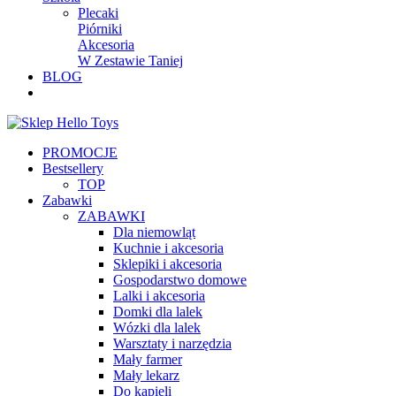
Plecaki
Piórniki
Akcesoria
W Zestawie Taniej
BLOG
PROMOCJE
Bestsellery
TOP
Zabawki
ZABAWKI
Dla niemowląt
Kuchnie i akcesoria
Sklepiki i akcesoria
Gospodarstwo domowe
Lalki i akcesoria
Domki dla lalek
Wózki dla lalek
Warsztaty i narzędzia
Mały farmer
Mały lekarz
Do kąpieli