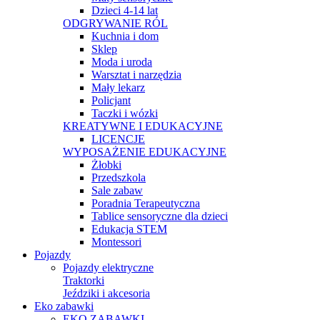
Dzieci 4-14 lat
ODGRYWANIE RÓL
Kuchnia i dom
Sklep
Moda i uroda
Warsztat i narzędzia
Mały lekarz
Policjant
Taczki i wózki
KREATYWNE I EDUKACYJNE
LICENCJE
WYPOSAŻENIE EDUKACYJNE
Żłobki
Przedszkola
Sale zabaw
Poradnia Terapeutyczna
Tablice sensoryczne dla dzieci
Edukacja STEM
Montessori
Pojazdy
Pojazdy elektryczne
Traktorki
Jeździki i akcesoria
Eko zabawki
EKO ZABAWKI