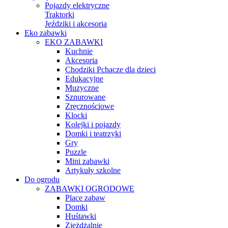
Pojazdy elektryczne
Traktorki
Jeździki i akcesoria
Eko zabawki
EKO ZABAWKI
Kuchnie
Akcesoria
Chodziki Pchacze dla dzieci
Edukacyjne
Muzyczne
Sznurowane
Zręcznościowe
Klocki
Kolejki i pojazdy
Domki i teatrzyki
Gry
Puzzle
Mini zabawki
Artykuły szkolne
Do ogrodu
ZABAWKI OGRODOWE
Place zabaw
Domki
Huśtawki
Zjeżdżalnie