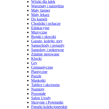
Wózki dla lalek
Warsztaty i narzędzia
Mały farmer
Mały lekarz
Do kąpieli
Chodziki i pchacze
Edukacyjne
Muzyczne
Bujaki i skoczki
Garaże, kolejki, tory
Samochody i pojazdy
Samoloty i pokrewne
Zdalnie sterowane
Klocki
Gry
Gimnastyczne
Plastyczne
Puzzle
Maskotki
Tablice i akcesoria
Namioty
Pozostałe
Salon Urody
Skrzynie i Pojemniki
Figurki kolekcjonerskie