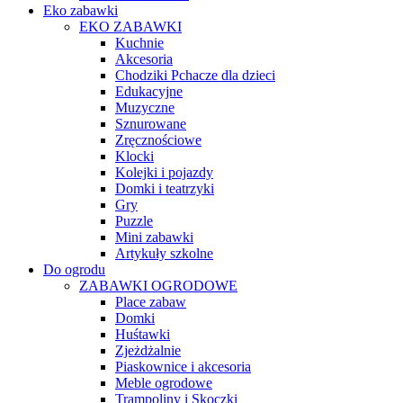
Eko zabawki
EKO ZABAWKI
Kuchnie
Akcesoria
Chodziki Pchacze dla dzieci
Edukacyjne
Muzyczne
Sznurowane
Zręcznościowe
Klocki
Kolejki i pojazdy
Domki i teatrzyki
Gry
Puzzle
Mini zabawki
Artykuły szkolne
Do ogrodu
ZABAWKI OGRODOWE
Place zabaw
Domki
Huśtawki
Zjeżdżalnie
Piaskownice i akcesoria
Meble ogrodowe
Trampoliny i Skoczki