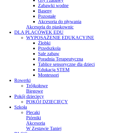
Gry i zabawy
Zabawki wodne
Baseny
Pozostałe
Akcesoria do pływania
Akcesoria do piaskownic
DLA PLACÓWEK EDU
WYPOSAŻENIE EDUKACYJNE
Żłobki
Przedszkola
Sale zabaw
Poradnia Terapeutyczna
Tablice sensoryczne dla dzieci
Edukacja STEM
Montessori
Rowerki
Trójkołowe
Biegowe
Pokój dziecięcy
POKÓJ DZIECIĘCY
Szkoła
Plecaki
Piórniki
Akcesoria
W Zestawie Taniej