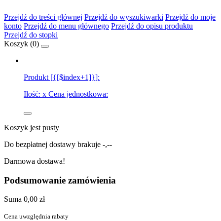
Przejdź do treści głównej
Przejdź do wyszukiwarki
Przejdź do moje
konto
Przejdź do menu głównego
Przejdź do opisu produktu
Przejdź do stopki
Koszyk (
0
)
Produkt [{[$index+1]}]:
Ilość:
x
Cena jednostkowa:
Koszyk jest pusty
Do bezpłatnej dostawy brakuje
-,--
Darmowa dostawa!
Podsumowanie zamówienia
Suma
0,00 zł
Cena uwzględnia rabaty