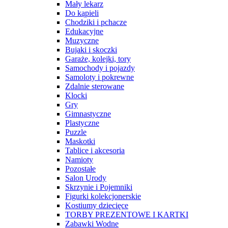
Mały lekarz
Do kąpieli
Chodziki i pchacze
Edukacyjne
Muzyczne
Bujaki i skoczki
Garaże, kolejki, tory
Samochody i pojazdy
Samoloty i pokrewne
Zdalnie sterowane
Klocki
Gry
Gimnastyczne
Plastyczne
Puzzle
Maskotki
Tablice i akcesoria
Namioty
Pozostałe
Salon Urody
Skrzynie i Pojemniki
Figurki kolekcjonerskie
Kostiumy dziecięce
TORBY PREZENTOWE I KARTKI
Zabawki Wodne