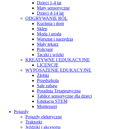
Dzieci 1-4 lat
Maty sensoryczne
Dzieci 4-14 lat
ODGRYWANIE RÓL
Kuchnia i dom
Sklep
Moda i uroda
Warsztat i narzędzia
Mały lekarz
Policjant
Taczki i wózki
KREATYWNE I EDUKACYJNE
LICENCJE
WYPOSAŻENIE EDUKACYJNE
Żłobki
Przedszkola
Sale zabaw
Poradnia Terapeutyczna
Tablice sensoryczne dla dzieci
Edukacja STEM
Montessori
Pojazdy
Pojazdy elektryczne
Traktorki
Jeździki i akcesoria