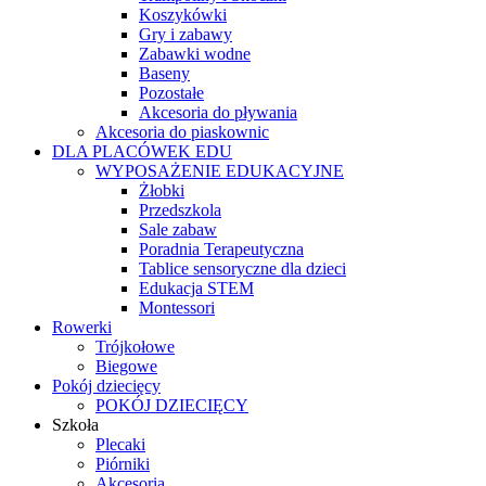
Koszykówki
Gry i zabawy
Zabawki wodne
Baseny
Pozostałe
Akcesoria do pływania
Akcesoria do piaskownic
DLA PLACÓWEK EDU
WYPOSAŻENIE EDUKACYJNE
Żłobki
Przedszkola
Sale zabaw
Poradnia Terapeutyczna
Tablice sensoryczne dla dzieci
Edukacja STEM
Montessori
Rowerki
Trójkołowe
Biegowe
Pokój dziecięcy
POKÓJ DZIECIĘCY
Szkoła
Plecaki
Piórniki
Akcesoria