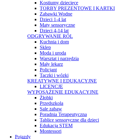
Kostiumy dziecięce
TORBY PREZENTOWE I KARTKI
Zabawki Wodne
Dzieci 1-4 lat
Maty sensoryczne
Dzieci 4-14 lat
ODGRYWANIE RÓL
Kuchnia i dom
Sklep
Moda i uroda
Warsztat i narzędzia
Mały lekarz
Policjant
Taczki i wózki
KREATYWNE I EDUKACYJNE
LICENCJE
WYPOSAŻENIE EDUKACYJNE
Żłobki
Przedszkola
Sale zabaw
Poradnia Terapeutyczna
Tablice sensoryczne dla dzieci
Edukacja STEM
Montessori
Pojazdy