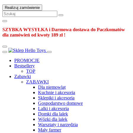
Realizuj zamówienie
SZYBKA WYSYŁKA i Darmowa dostawa do Paczkomatów
dla zamówień od kwoty 189 zł !
PROMOCJE
Bestsellery
TOP
Zabawki
ZABAWKI
Dla niemowląt
Kuchnie i akcesoria
Sklepiki i akcesoria
Gospodarstwo domowe
Lalki i akcesoria
Domki dla lalek
Wózki dla lalek
Warsztaty i narzędzia
Mały farmer