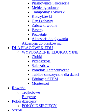
Piaskownice i akcesoria
Meble ogrodowe
Trampoliny i Skoczki
Koszykówki
Gry i zabawy
Zabawki wodne
Baseny
Pozostałe
Akcesoria do pływania
Akcesoria do piaskownic
DLA PLACÓWEK EDU
WYPOSAŻENIE EDUKACYJNE
Żłobki
Przedszkola
Sale zabaw
Poradnia Terapeutyczna
Tablice sensoryczne dla dzieci
Edukacja STEM
Montessori
Rowerki
Trójkołowe
Biegowe
Pokój dziecięcy
POKÓJ DZIECIĘCY
Szkoła