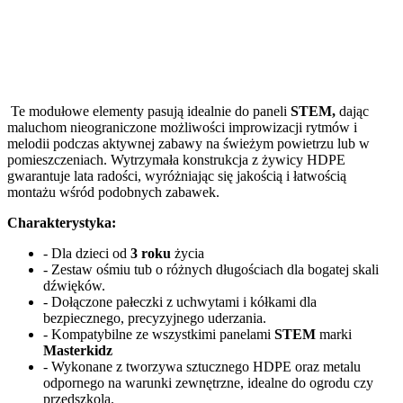
Te modułowe elementy pasują idealnie do paneli
STEM,
dając
maluchom nieograniczone możliwości improwizacji rytmów i
melodii podczas aktywnej zabawy na świeżym powietrzu lub w
pomieszczeniach. Wytrzymała konstrukcja z żywicy HDPE
gwarantuje lata radości, wyróżniając się jakością i łatwością
montażu wśród podobnych zabawek.
Charakterystyka:
- Dla dzieci od
3 roku
życia
- Zestaw ośmiu tub o różnych długościach dla bogatej skali
dźwięków.
- Dołączone pałeczki z uchwytami i kółkami dla
bezpiecznego, precyzyjnego uderzania.
- Kompatybilne ze wszystkimi panelami
STEM
marki
Masterkidz
- Wykonane z tworzywa sztucznego HDPE oraz metalu
odpornego na warunki zewnętrzne, idealne do ogrodu czy
przedszkola.