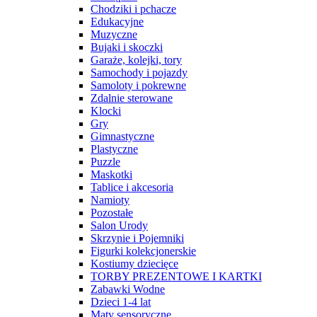
Chodziki i pchacze
Edukacyjne
Muzyczne
Bujaki i skoczki
Garaże, kolejki, tory
Samochody i pojazdy
Samoloty i pokrewne
Zdalnie sterowane
Klocki
Gry
Gimnastyczne
Plastyczne
Puzzle
Maskotki
Tablice i akcesoria
Namioty
Pozostałe
Salon Urody
Skrzynie i Pojemniki
Figurki kolekcjonerskie
Kostiumy dziecięce
TORBY PREZENTOWE I KARTKI
Zabawki Wodne
Dzieci 1-4 lat
Maty sensoryczne