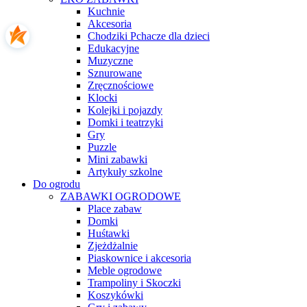
Kuchnie
Akcesoria
Chodziki Pchacze dla dzieci
Edukacyjne
Muzyczne
Sznurowane
Zręcznościowe
Klocki
Kolejki i pojazdy
Domki i teatrzyki
Gry
Puzzle
Mini zabawki
Artykuły szkolne
Do ogrodu
ZABAWKI OGRODOWE
Place zabaw
Domki
Huśtawki
Zjeżdżalnie
Piaskownice i akcesoria
Meble ogrodowe
Trampoliny i Skoczki
Koszykówki