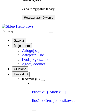
Suma
0,00 zł
Cena uwzględnia rabaty
Realizuj zamówienie
Szukaj
Moje konto
Zaloguj się
Zarejestruj się
Dodaj zgłoszenie
Zgody cookies
Ulubione
Koszyk
0
Koszyk (
0
)
Produkt [{[$index+1]}]:
Ilość:
x
Cena jednostkowa: