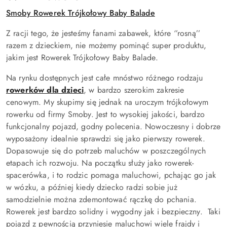
Smoby Rowerek Trójkołowy Baby Balade
Z racji tego, że jesteśmy fanami zabawek, które ‘’rosną’’
razem z dzieckiem, nie możemy pominąć super produktu,
jakim jest Rowerek Trójkołowy Baby Balade.
Na rynku dostępnych jest całe mnóstwo różnego rodzaju
rowerków dla dzieci
, w bardzo szerokim zakresie
cenowym. My skupimy się jednak na uroczym trójkołowym
rowerku od firmy Smoby. Jest to wysokiej jakości, bardzo
funkcjonalny pojazd, godny polecenia. Nowoczesny i dobrze
wyposażony idealnie sprawdzi się jako pierwszy rowerek.
Dopasowuje się do potrzeb maluchów w poszczególnych
etapach ich rozwoju. Na początku służy jako rowerek-
spacerówka, i to rodzic pomaga maluchowi, pchając go jak
w wózku, a później kiedy dziecko radzi sobie już
samodzielnie można zdemontować rączkę do pchania.
Rowerek jest bardzo solidny i wygodny jak i bezpieczny. Taki
pojazd z pewnością przyniesie maluchowi wiele frajdy i