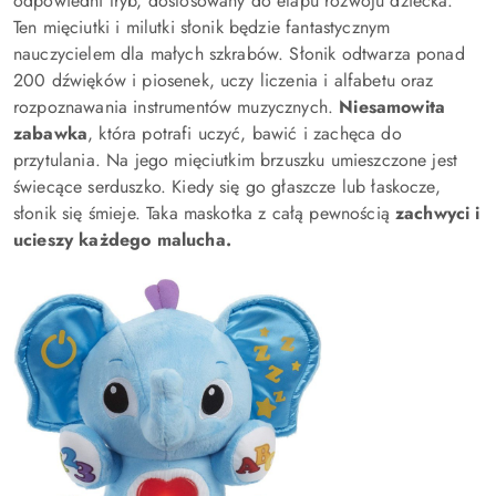
odpowiedni tryb, dostosowany do etapu rozwoju dziecka.
Ten mięciutki i milutki słonik będzie fantastycznym
nauczycielem dla małych szkrabów. Słonik odtwarza ponad
200 dźwięków i piosenek, uczy liczenia i alfabetu oraz
rozpoznawania instrumentów muzycznych.
Niesamowita
zabawka
, która potrafi uczyć, bawić i zachęca do
przytulania. Na jego mięciutkim brzuszku umieszczone jest
świecące serduszko. Kiedy się go głaszcze lub łaskocze,
słonik się śmieje. Taka maskotka z całą pewnością
zachwyci i
ucieszy każdego malucha.