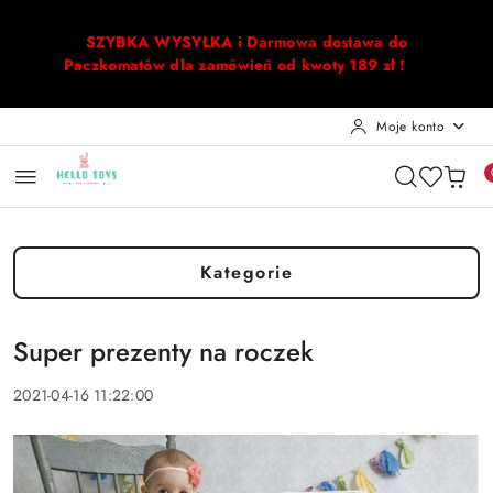
Przejdź do treści głównej
Przejdź do wyszukiwarki
Przejdź do moje konto
Przejdź do menu głównego
Przejdź do stopki
SZYBKA WYSYŁKA i Darmowa dostawa do
Paczkomatów dla zamówień od kwoty 189 zł !
Moje konto
Kategorie
Super prezenty na roczek
2021-04-16 11:22:00