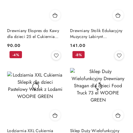
Drewniany Ekspres do Kawy
Drewniany Stolik Edukacyjny
dla dzieci 25 el Cukiernia
Muzyczny Labirynt
mały Barista WOOPIE GREEN
Sensoryczny 5W1 WOOPIE
90.00
141.00
Cena:
Cena:
GREEN
-4%
-8%
Lodziarnia XXL Cukiernia
Sklep Duży Wielofunkcyjny