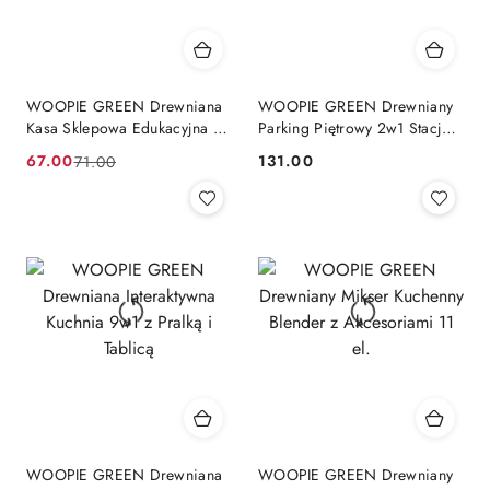
WOOPIE GREEN Drewniana
WOOPIE GREEN Drewniany
Kasa Sklepowa Edukacyjna z
Parking Piętrowy 2w1 Stacja
Akcesoriami 23 el. FSC
Benzynowa z Autkami i
67.00
131.00
71.00
Cena
Cena
Cena:
Figurkami 12 el. FSC
promocyjna:
przed
promocją:
WOOPIE GREEN Drewniana
WOOPIE GREEN Drewniany