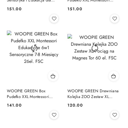
Sensoryka i Edukacja dla
Pudełko XXL Montessori
niemowląt 6w1 FSC WOOPIE
Edukacyjne 6w1 Sensoryczne
151.00
151.00
Cena:
Cena:
GREEN
5-6 Miesięcy 13el. FSC
WOOPIE GREEN Box
WOOPIE GREEN Drewniana
Pudełko XXL Montessori
Kolejka ZOO Zestaw XL
Edukacyjne 6w1 Sensoryczne
Pociąg na Magnes Tor 60 el.
141.00
120.00
Cena:
Cena:
7-8 Miesięcy 26el. FSC
FSC