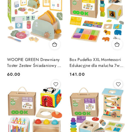
WOOPIE GREEN Drewniany
Box Pudełko XXL Montessori
Toster Zestaw Śniadaniowy z
Edukacyjne dla malucha 7w1
Akcesoriami 14 el. FSC
Sensoryczne 31-36 Mies. FSC
60.00
141.00
Cena:
Cena: