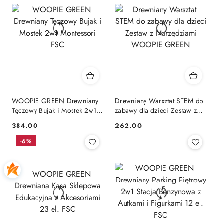
WOOPIE GREEN Drewniany
Drewniany Warsztat STEM do
Tęczowy Bujak i Mostek 2w1
zabawy dla dzieci Zestaw z
Montessori FSC
Narzędziami WOOPIE
384.00
262.00
Cena:
Cena:
GREEN
-6%