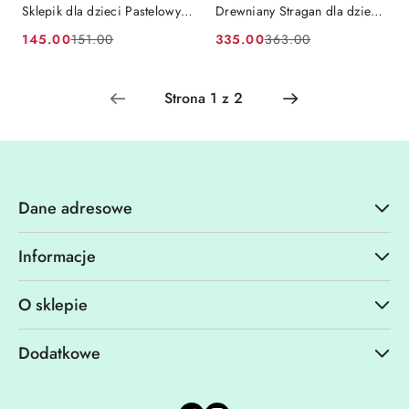
Sklepik dla dzieci Pastelowy
Drewniany Stragan dla dzieci
Wózek z Lodami WOOPIE
Food Truck 73 el WOOPIE
145.00
335.00
151.00
363.00
Cena
Cena
Cena
Cena
GREEN
GREEN
promocyjna:
przed
promocyjna:
przed
promocją:
promocją:
Dane adresowe
Informacje
O sklepie
Dodatkowe