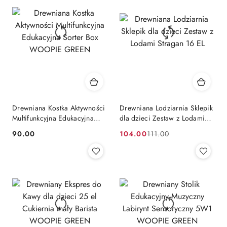
Drewniana Kostka Aktywności
Drewniana Lodziarnia Sklepik
Multifunkcyjna Edukacyjna
dla dzieci Zestaw z Lodami
Sorter Box WOOPIE GREEN
Stragan 16 EL
90.00
104.00
111.00
Cena:
Cena
Cena
promocyjna:
przed
promocją: