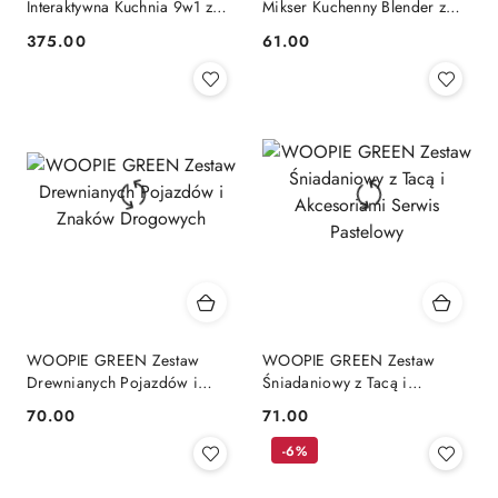
Interaktywna Kuchnia 9w1 z
Mikser Kuchenny Blender z
Pralką i Tablicą
Akcesoriami 11 el.
375.00
61.00
Cena:
Cena:
WOOPIE GREEN Zestaw
WOOPIE GREEN Zestaw
Drewnianych Pojazdów i
Śniadaniowy z Tacą i
Znaków Drogowych
Akcesoriami Serwis Pastelowy
70.00
71.00
Cena:
Cena:
-6%