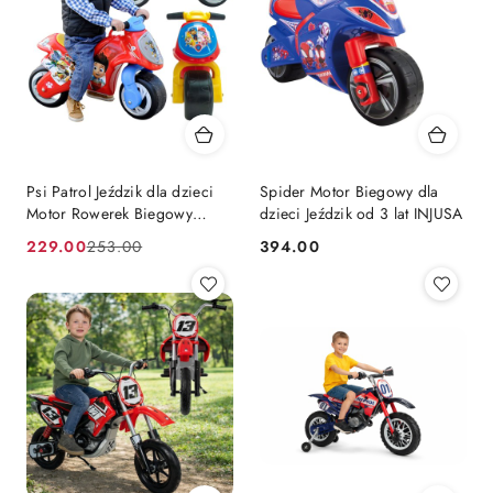
Psi Patrol Jeździk dla dzieci
Spider Motor Biegowy dla
Motor Rowerek Biegowy
dzieci Jeździk od 3 lat INJUSA
INJUSA
229.00
394.00
253.00
Cena
Cena
Cena:
promocyjna:
przed
promocją: