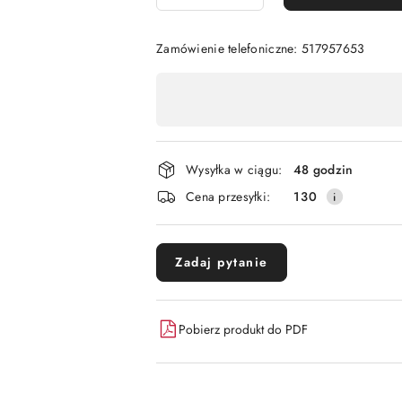
Zamówienie telefoniczne: 517957653
Dostępność
,
płatność
i
Wysyłka w ciągu:
48 godzin
dostawa
Cena przesyłki:
130
Zadaj pytanie
Pobierz produkt do PDF