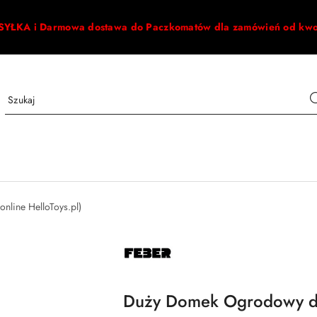
ŁKA i Darmowa dostawa do Paczkomatów dla zamówień od kw
line HelloToys.pl)
NAZWA
PRODUCENTA:
FEBER
Duży Domek Ogrodowy dla