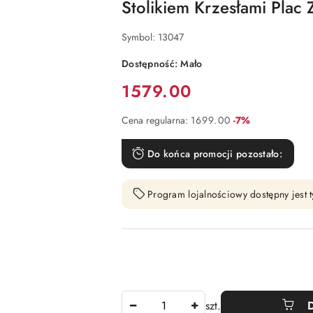
Stolikiem Krzesłami Plac
Symbol:
13047
Dostępność:
Mało
Cena:
1579.00
Rabat:
Cena regularna:
1699.00
-7%
Do końca promocji pozostało:
Program lojalnościowy dostępny jest t
Ilość
szt.